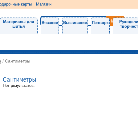
одарочные карты
Магазин
Материалы для
Рукодели
Вязание
Вышивание
Пэчворк
шитья
творчес
е
/
Сантиметры
Сантиметры
Нет результатов.