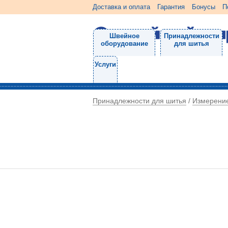
Доставка и оплата
Гарантия
Бонусы
П
Швейное
Принадлежности
оборудование
для шитья
Услуги
Принадлежности для шитья
Измерени
/