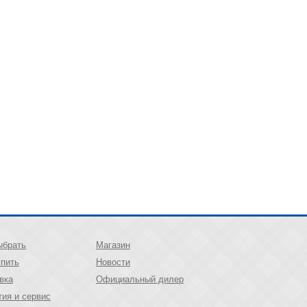
ыбрать
Магазин
упить
Новости
вка
Официальный дилер
тия и сервис