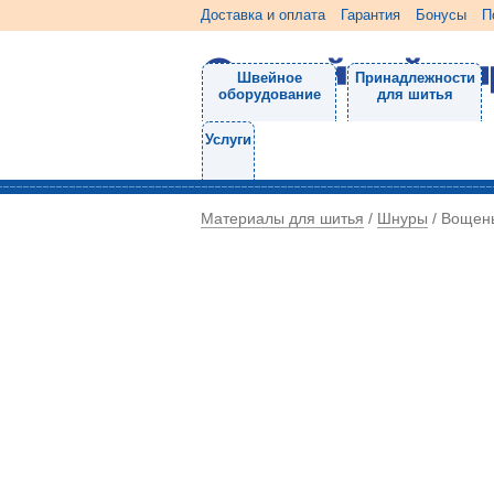
Доставка и оплата
Гарантия
Бонусы
П
Швейное
Принадлежности
оборудование
для шитья
Услуги
Материалы для шитья
Шнуры
/
/
Вощен