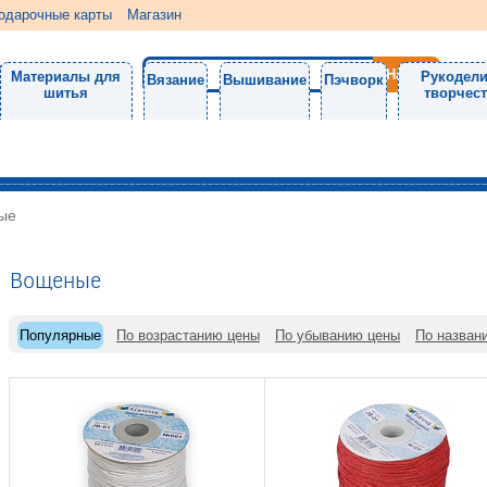
одарочные карты
Магазин
Материалы для
Рукодели
Вязание
Вышивание
Пэчворк
шитья
творчес
ые
Вощеные
Популярные
По возрастанию цены
По убыванию цены
По назван