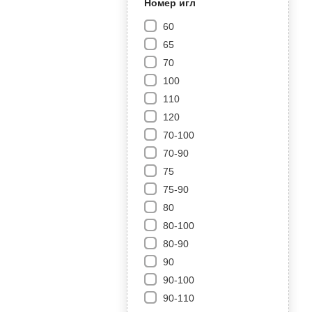
Номер игл
60
65
70
100
110
120
70-100
70-90
75
75-90
80
80-100
80-90
90
90-100
90-110