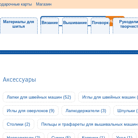
одарочные карты
Магазин
Материалы для
Рукодели
Вязание
Вышивание
Пэчворк
шитья
творчес
Аксессуары
Лапки для швейных машин (52)
Иглы для швейных машин (
Иглы для оверлоков (9)
Лапкодержатели (3)
Шпульки (
Столики (2)
Пяльцы и трафареты для вышивальных машин 
Направители (2)
Сумки (5)
Коврики (1)
Уход (1)