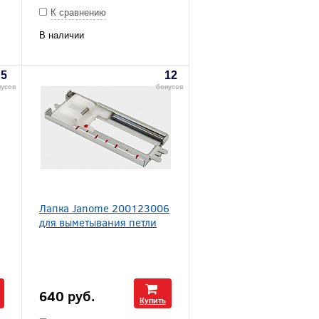
К сравнению
В наличии
5
12
нусов
бонусов
Лапка Janome 200123006
для выметывания петли
640
руб.
Купить