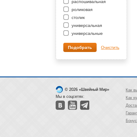
распошивальная
роликовая
столик
универсальная
универсальные
Очистить
© 2026 «Швейный Мир»
Как в
Мы в соцсетях:
Как к
Доста
Гаран
Бонус