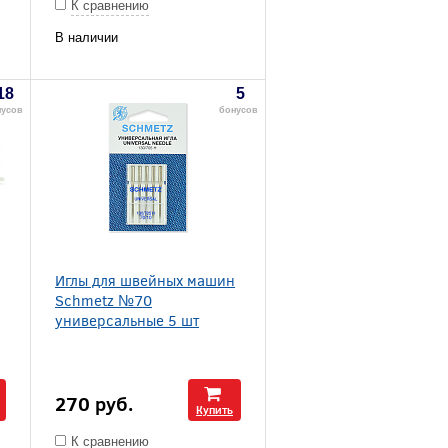
К сравнению
В наличии
18
5
нусов
бонусов
Иглы для швейных машин
Schmetz №70
универсальные 5 шт
270
руб.
Купить
К сравнению