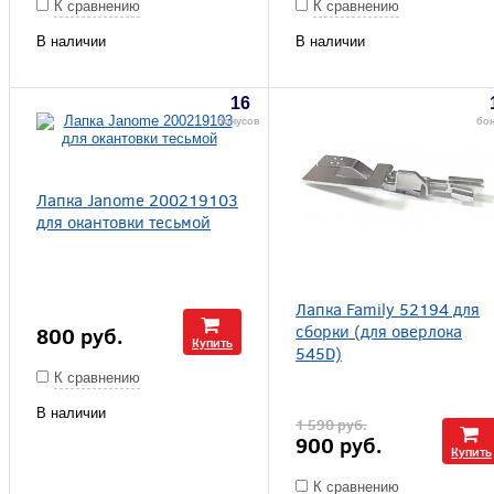
К сравнению
К сравнению
В наличии
В наличии
16
бонусов
бо
Лапка Janome 200219103
для окантовки тесьмой
Лапка Family 52194 для
сборки (для оверлока
800
руб.
Купить
545D)
К сравнению
В наличии
1 590
руб.
900
руб.
Купить
К сравнению