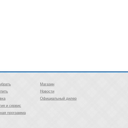
ыбрать
Магазин
упить
Новости
вка
Официальный дилер
тия и сервис
ная программа