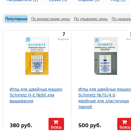
Популярные
По возрастанию цены
По убыванию цены
По назван
7
бонусов
бо
Иглы для швейных машин
Иглы для швейных машин
Schmetz H-E №90 для
Schmetz №75/4.0
вышивания
двойные для эластичных
тканей
380
руб.
500
руб.
Купить
Купить