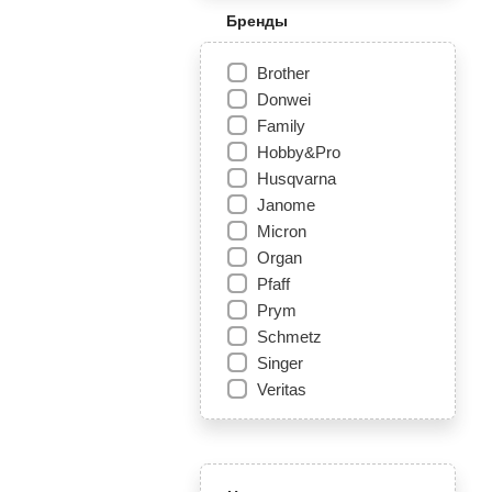
Бренды
Brother
Donwei
Family
Hobby&Pro
Husqvarna
Janome
Micron
Organ
Pfaff
Prym
Schmetz
Singer
Veritas