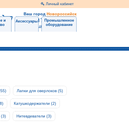
Личный кабинет
Ваш город
Новороссийск
8 (8617) 30-47-50
е и
Промышленное
Аксессуары
тво
оборудование
Напишите нам
55)
Лапки для оверлоков (5)
8)
Катушкодержатели (2)
(3)
Нитевдеватели (3)