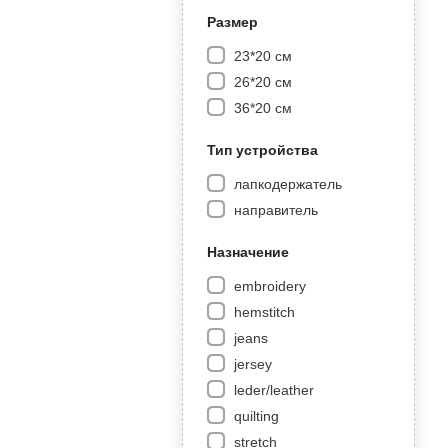
Размер
23*20 см
26*20 см
36*20 см
Тип устройства
лапкодержатель
направитель
Назначение
embroidery
hemstitch
jeans
jersey
leder/leather
quilting
stretch