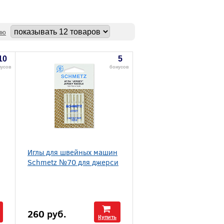
ию
10
5
нусов
бонусов
Иглы для швейных машин
Schmetz №70 для джерси
260
руб.
Купить