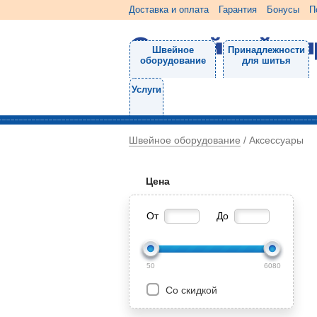
Доставка и оплата
Гарантия
Бонусы
П
Швейное
Принадлежности
оборудование
для шитья
Услуги
Швейное оборудование
/
Аксессуары
Цена
От
До
50
6080
Со скидкой