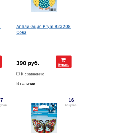
4
Аппликация Prym 923208
Сова
390
руб.
Купить
К сравнению
В наличии
7
16
нусов
бонусов