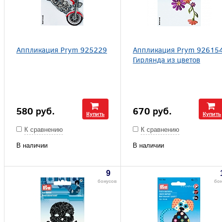
Аппликация Prym 925229
Аппликация Prym 92615
Гирлянда из цветов
580
руб.
670
руб.
Купить
Купить
К сравнению
К сравнению
В наличии
В наличии
9
бонусов
бо