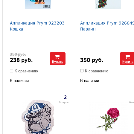
Аппликация Prym 923203
Аппликация Prym 92664
Кошка
Павлин
390
руб.
238
руб.
350
руб.
Купить
Купить
К сравнению
К сравнению
В наличии
В наличии
2
бонуса
бо