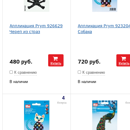
Аппликация Prym 926629
Аппликация Prym 92320
Череп из страз
Собака
480
руб.
720
руб.
Купить
Купить
К сравнению
К сравнению
В наличии
В наличии
4
бонуса
бо