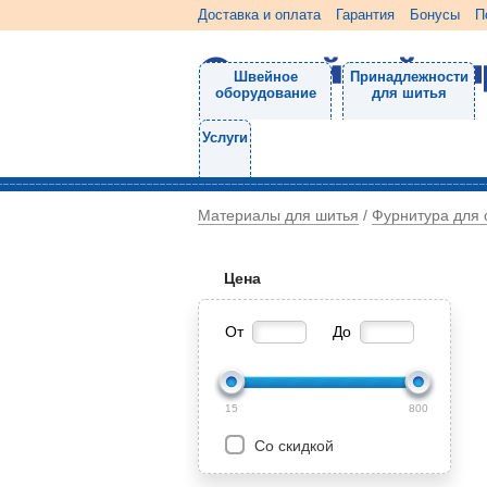
Доставка и оплата
Гарантия
Бонусы
П
Швейное
Принадлежности
оборудование
для шитья
Услуги
Материалы для шитья
Фурнитура для
/
Цена
От
До
15
800
Со скидкой