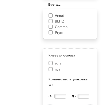
Бренды
Annet
BLITZ
Gamma
Prym
Клеевая основа
есть
нет
Количество в упаковке,
шт
От
До