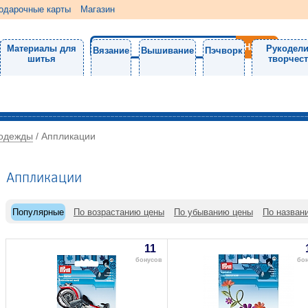
одарочные карты
Магазин
Материалы для
Рукодели
Вязание
Вышивание
Пэчворк
шитья
творчес
 одежды
/
Аппликации
Аппликации
Популярные
По возрастанию цены
По убыванию цены
По назван
11
бонусов
бо