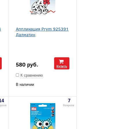
4
Аппликация Prym 925391
Далматин
580
руб.
Купить
К сравнению
В наличии
14
7
нусов
бонусов