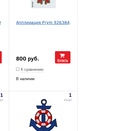
9
Аппликация Prym 926384
800
руб.
Купить
К сравнению
В наличии
1
1
нус
бонус