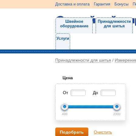
Доставка и оплата
Гарантия
Бонусы
П
Швейное
Принадлежности
оборудование
для шитья
Услуги
Принадлежности для шитья
Измерени
/
Цена
От
До
400
2300
Очистить