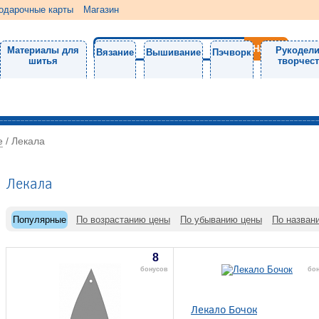
одарочные карты
Магазин
Материалы для
Рукодели
Вязание
Вышивание
Пэчворк
шитья
творчес
е
/
Лекала
Лекала
Популярные
По возрастанию цены
По убыванию цены
По назван
8
бонусов
бо
Лекало Бочок