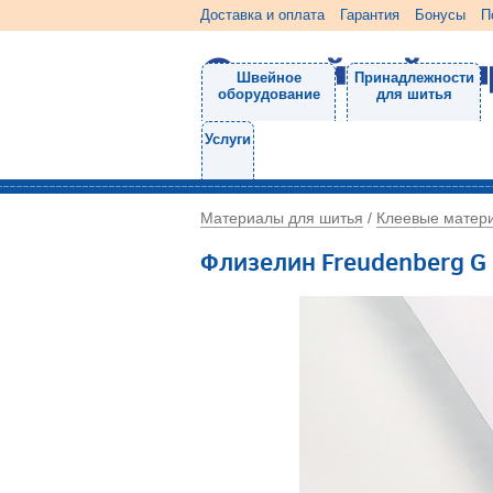
Доставка и оплата
Гарантия
Бонусы
П
Швейное
Принадлежности
оборудование
для шитья
Услуги
Материалы для шитья
Клеевые матер
/
Флизелин Freudenberg G