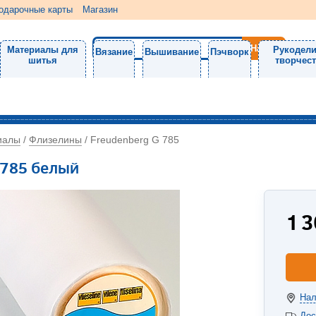
одарочные карты
Магазин
Материалы для
Рукодели
Вязание
Вышивание
Пэчворк
шитья
творчес
иалы
Флизелины
/
/
Freudenberg G 785
 785 белый
1 
Нал
Дос