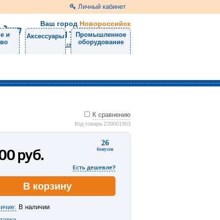
Личный кабинет
Ваш город
Новороссийск
8 (8617) 30-47-50
е и
Промышленное
Аксессуары
тво
оборудование
Напишите нам
К сравнению
Код товара Z00001903
26
300
руб.
бонусов
Есть дешевле?
В корзину
ичие:
В наличии
тавка