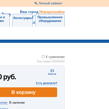
Личный кабинет
Ваш город
Новороссийск
8 (8617) 30-47-50
е и
Промышленное
Аксессуары
тво
оборудование
Напишите нам
К сравнению
Код товара Z00002550
15
0
руб.
бонусов
Есть дешевле?
В корзину
ичие:
В наличии
тавка