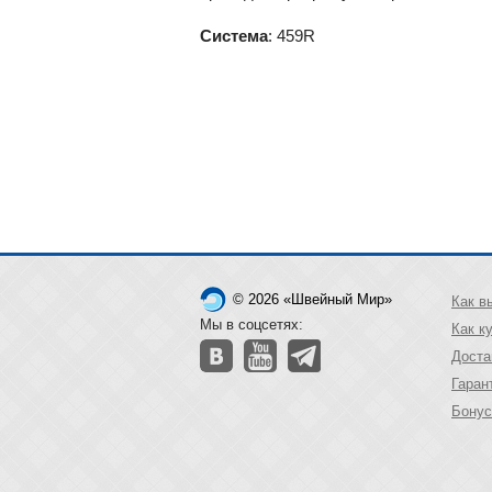
Система
: 459R
© 2026 «Швейный Мир»
Как в
Мы в соцсетях:
Как к
Доста
Гаран
Бонус