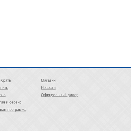
ыбрать
Магазин
упить
Новости
вка
Официальный дилер
тия и сервис
ная программа