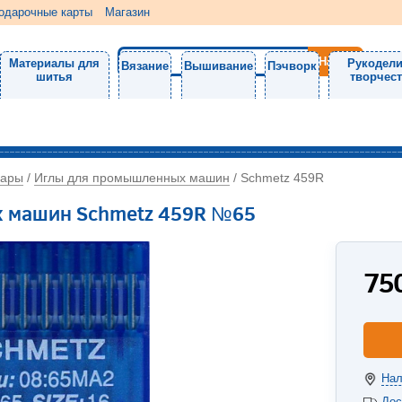
одарочные карты
Магазин
Материалы для
Рукодели
Вязание
Вышивание
Пэчворк
шитья
творчес
уары
Иглы для промышленных машин
/
/
Schmetz 459R
 машин Schmetz 459R №65
75
Нал
Дос