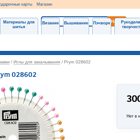
одарочные карты
Магазин
Материалы для
Рукодели
Вязание
Вышивание
Пэчворк
шитья
творчес
лавки
Иглы для закалывания
/
/
Prym 028602
rym 028602
30
Нет в 