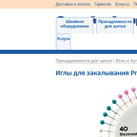
Доставка и оплата
Гарантия
Бонусы
П
Швейное
Принадлежности
оборудование
для шитья
Услуги
Принадлежности для шитья
Иглы и бу
/
Иглы для закалывания P