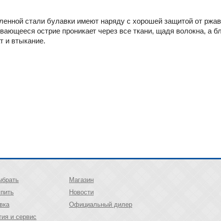
аленной стали булавки имеют наряду с хорошей защитой от рж
вающееся острие проникает через все ткани, щадя волокна, а 
т и втыкание.
ыбрать
Магазин
упить
Новости
вка
Официальный дилер
тия и сервис