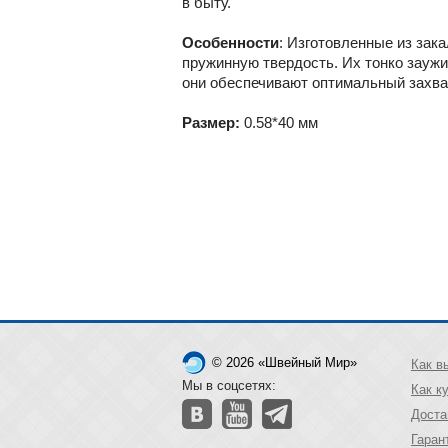
в быту.
Особенности
: Изготовленные из зак
пружинную твердость. Их тонко заужи
они обеспечивают оптимальный захва
Размер:
0.58*40 мм
© 2026 «Швейный Мир»
Как в
Мы в соцсетях:
Как к
Доста
Гаран