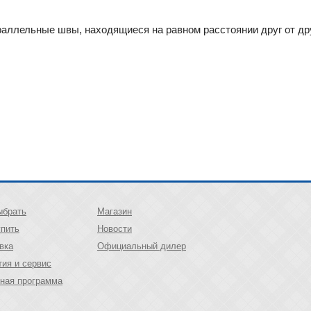
аллельные швы, находящиеся на равном расстоянии друг от др
ыбрать
Магазин
упить
Новости
вка
Официальный дилер
тия и сервис
ная программа