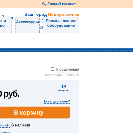
Личный кабинет
Ваш город
Новороссийск
8 (8617) 30-47-50
е и
Промышленное
Аксессуары
тво
оборудование
Напишите нам
К сравнению
Код товара Z00000265
19
0
руб.
бонусов
Есть дешевле?
В корзину
ичие:
В наличии
тавка