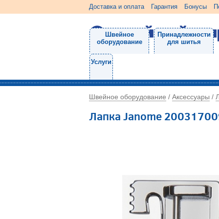
Доставка и оплата
Гарантия
Бонусы
П
Швейное
Принадлежности
оборудование
для шитья
Услуги
Швейное оборудование
Аксессуары
/
/
Лапка Janome 20031700