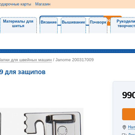
одарочные карты
Магазин
Материалы для
Рукодели
Вязание
Вышивание
Пэчворк
шитья
творчес
Лапки для швейных машин
/
Janome 200317009
9 для защипов
99
Нал
Дос