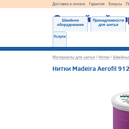
Доставка и оплата
Гарантия
Бонусы
П
Швейное
Принадлежности
оборудование
для шитья
Услуги
Материалы для шитья
Нитки
Швейны
/
/
Нитки Madeira Aerofil 9