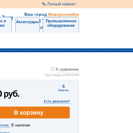
Личный кабинет
Ваш город
Новороссийск
8 (8617) 30-47-50
е и
Промышленное
Аксессуары
тво
оборудование
Напишите нам
К сравнению
Код товара Z00003448
6
0
руб.
бонусов
Есть дешевле?
В корзину
ичие:
В наличии
тавка