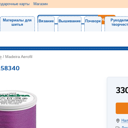
одарочные карты
Магазин
Материалы для
Рукодели
Вязание
Вышивание
Пэчворк
шитья
творчес
е
/
Madeira Aerofil
1258340
33
Нал
Дос