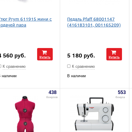
Утюг Prym 611915 мини с
Педаль Pfaff 68001147
подачей пара
(416183101, 001165209)
4 560
руб.
5 180
руб.
Купить
Купить
К сравнению
К сравнению
 наличии
В наличии
438
553
бонусов
бонуса