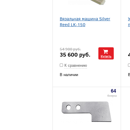
Вязальная машина Silver
Reed LK-150
54 900
руб.
35 600
руб.
Купить
К сравнению
В наличии
В
64
бонуса