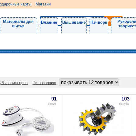
одарочные карты
Магазин
Материалы для
Рукодели
Вязание
Вышивание
Пэчворк
шитья
творчес
убыванию цены
По названию
91
103
бонус
бонуса