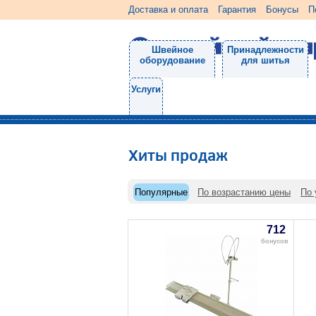
Доставка и оплата
Гарантия
Бонусы
П
Швейное
Принадлежности
оборудование
для шитья
Услуги
Хиты продаж
Популярные
По возрастанию цены
По 
712
бонусов