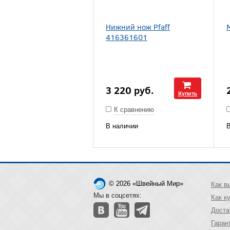
Нижний нож Pfaff
416361601
3 220
руб.
Купить
К сравнению
В наличии
В
© 2026 «Швейный Мир»
Как в
Мы в соцсетях:
Как к
Доста
Гаран