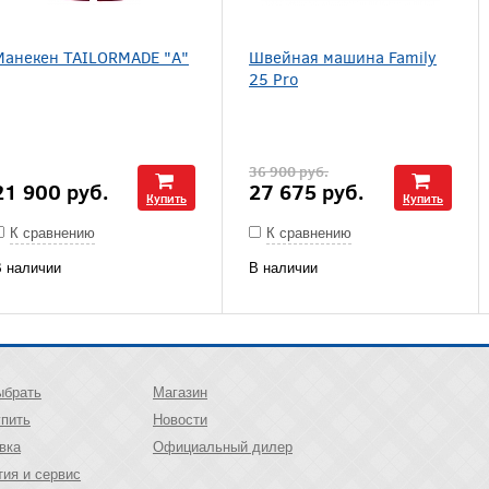
Манекен TAILORMADE "А"
Швейная машина Family
25 Pro
36 900
руб.
21 900
руб.
27 675
руб.
Купить
Купить
К сравнению
К сравнению
 наличии
В наличии
ыбрать
Магазин
упить
Новости
вка
Официальный дилер
тия и сервис