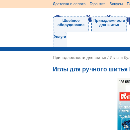
Доставка и оплата
Гарантия
Бонусы
П
Швейное
Принадлежности
оборудование
для шитья
Услуги
Принадлежности для шитья
Иглы и бу
/
Иглы для ручного шитья