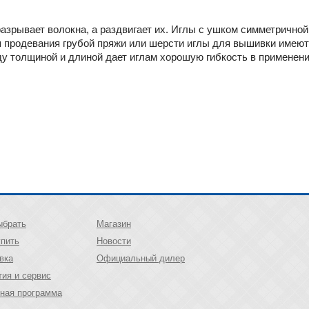
 разрывает волокна, а раздвигает их. Иглы с ушком симметрично
ля продевания грубой пряжи или шерсти иглы для вышивки имею
 толщиной и длиной дает иглам хорошую гибкость в применен
ыбрать
Магазин
упить
Новости
вка
Официальный дилер
тия и сервис
ная программа