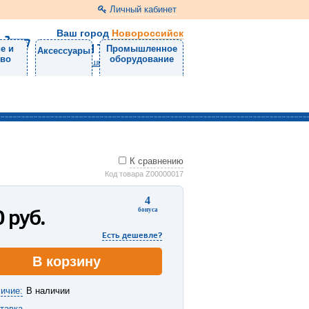
Личный кабинет
Ваш город
Новороссийск
8 (8617) 30-47-50
е и
Промышленное
Аксессуары
тво
оборудование
Напишите нам
К сравнению
Код товара Z00000017
4
0
руб.
бонуса
Есть дешевле?
В корзину
ичие:
В наличии
тавка