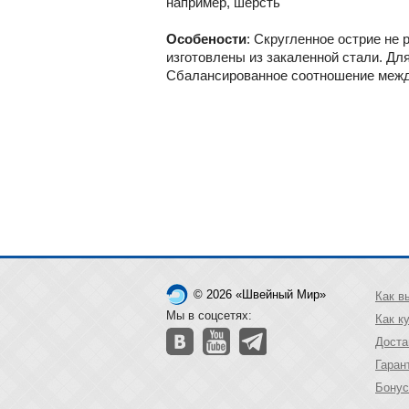
например, шерсть
Особености
: Скругленное острие не
изготовлены из закаленной стали. Д
Сбалансированное соотношение между
© 2026 «Швейный Мир»
Как в
Мы в соцсетях:
Как к
Доста
Гаран
Бонус