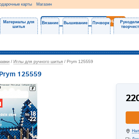
одарочные карты
Магазин
Материалы для
Рукодели
Вязание
Вышивание
Пэчворк
шитья
творчес
лавки
Иглы для ручного шитья
/
/
Prym 125559
 Prym 125559
22
Нал
Дос