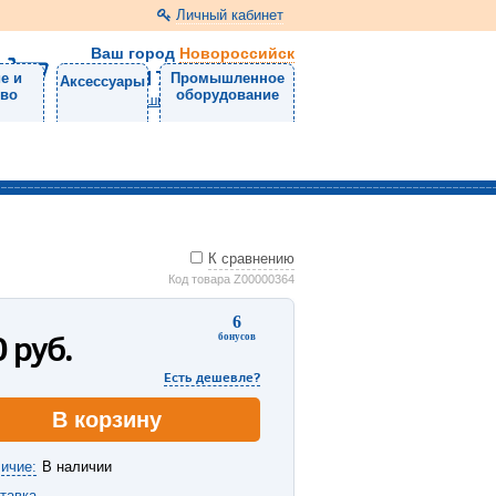
Личный кабинет
Ваш город
Новороссийск
8 (8617) 30-47-50
е и
Промышленное
Аксессуары
тво
оборудование
Напишите нам
К сравнению
Код товара Z00000364
6
0
руб.
бонусов
Есть дешевле?
В корзину
ичие:
В наличии
тавка