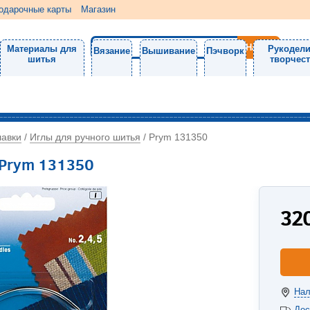
одарочные карты
Магазин
Материалы для
Рукодели
Вязание
Вышивание
Пэчворк
шитья
творчес
лавки
Иглы для ручного шитья
/
/
Prym 131350
 Prym 131350
32
Нал
Дос