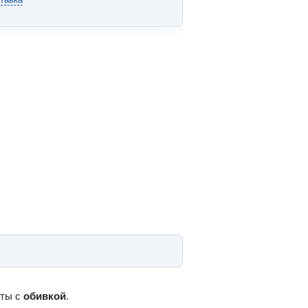
оты с
обивкой
.