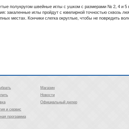
утые полукругом швейные иглы с ушком с размерами № 2, 4 и 5 
ия: закаленные иглы пройдут с ювелирной точностью сквозь люб
пных местах. Кончики слегка округлые, чтобы не повредить во
ыбрать
Магазин
упить
Новости
вка
Официальный дилер
тия и сервис
ная программа