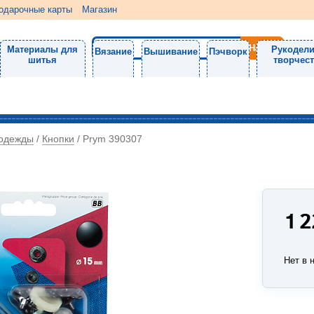
одарочные карты
Магазин
Материалы для
Рукодели
Вязание
Вышивание
Пэчворк
шитья
творчес
 одежды
Кнопки
/
/
Prym 390307
1 
Нет в 