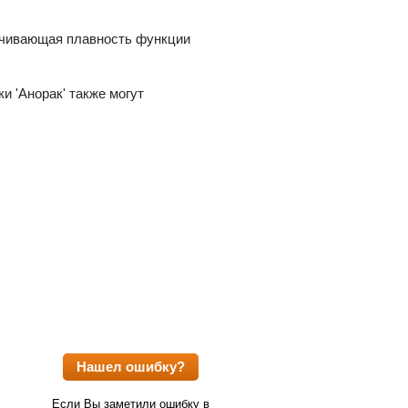
печивающая плавность функции
и ʹАноракʹ также могут
Нашел ошибку?
Если Вы заметили ошибку в