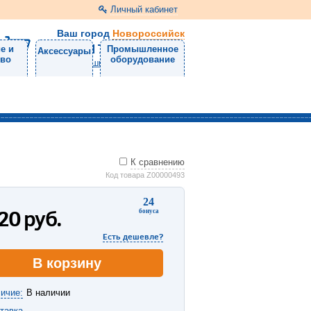
Личный кабинет
Ваш город
Новороссийск
8 (8617) 30-47-50
е и
Промышленное
Аксессуары
тво
оборудование
Напишите нам
К сравнению
Код товара Z00000493
24
220
руб.
бонуса
Есть дешевле?
В корзину
ичие:
В наличии
тавка