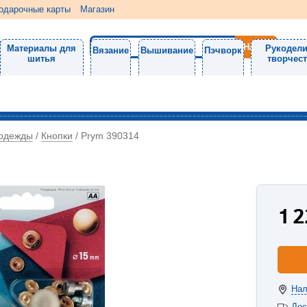
одарочные карты
Магазин
Материалы для
Рукодели
Вязание
Вышивание
Пэчворк
шитья
творчес
 одежды
Кнопки
/
/
Prym 390314
1 
Нал
Дос